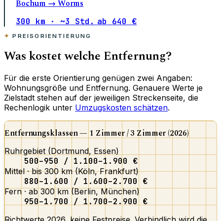
Bochum →
Worms
300 km · ~3 Std.
ab 640 €
PREISORIENTIERUNG
Was kostet welche Entfernung?
Für die erste Orientierung genügen zwei Angaben:
Wohnungsgröße und Entfernung. Genauere Werte je
Zielstadt stehen auf der jeweiligen Streckenseite, die
Rechenlogik unter
Umzugskosten schätzen
.
Entfernungsklassen — 1 Zimmer / 3 Zimmer (2026)
Ruhrgebiet (Dortmund, Essen)
500–950 / 1.100–1.900 €
Mittel · bis 300 km (Köln, Frankfurt)
880–1.600 / 1.600–2.700 €
Fern · ab 300 km (Berlin, München)
950–1.700 / 1.700–2.900 €
Richtwerte 2026, keine Festpreise. Verbindlich wird die