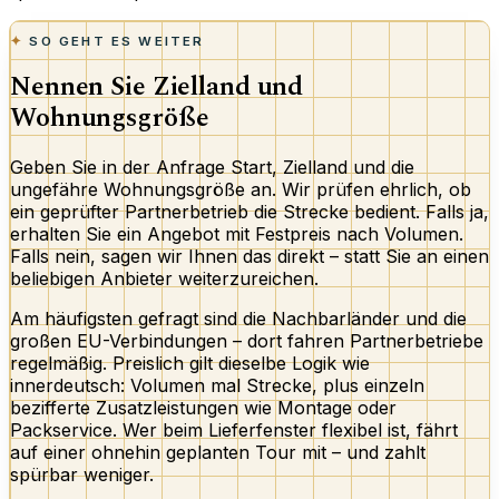
SO GEHT ES WEITER
Nennen Sie Zielland und
Wohnungsgröße
Geben Sie in der Anfrage Start, Zielland und die
ungefähre Wohnungsgröße an. Wir prüfen ehrlich, ob
ein geprüfter Partnerbetrieb die Strecke bedient. Falls ja,
erhalten Sie ein Angebot mit Festpreis nach Volumen.
Falls nein, sagen wir Ihnen das direkt – statt Sie an einen
beliebigen Anbieter weiterzureichen.
Am häufigsten gefragt sind die Nachbarländer und die
großen EU-Verbindungen – dort fahren Partnerbetriebe
regelmäßig. Preislich gilt dieselbe Logik wie
innerdeutsch: Volumen mal Strecke, plus einzeln
bezifferte Zusatzleistungen wie Montage oder
Packservice. Wer beim Lieferfenster flexibel ist, fährt
auf einer ohnehin geplanten Tour mit – und zahlt
spürbar weniger.