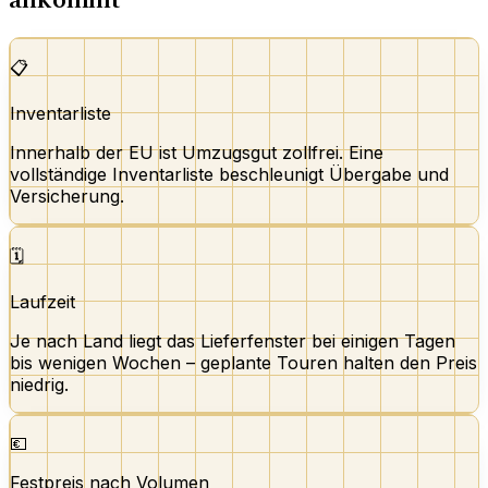
📋
Inventarliste
Innerhalb der EU ist Umzugsgut zollfrei. Eine
vollständige Inventarliste beschleunigt Übergabe und
Versicherung.
🗓️
Laufzeit
Je nach Land liegt das Lieferfenster bei einigen Tagen
bis wenigen Wochen – geplante Touren halten den Preis
niedrig.
💶
Festpreis nach Volumen