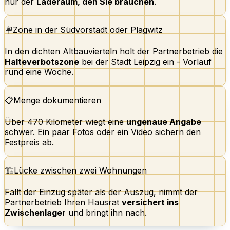
nur der
Laderaum, den Sie brauchen
.
🪧
Zone in der Südvorstadt oder Plagwitz
In den dichten Altbauvierteln holt der Partnerbetrieb die
Halteverbotszone
bei der Stadt Leipzig ein - Vorlauf
rund eine Woche.
📋
Menge dokumentieren
Über 470 Kilometer wiegt eine
ungenaue Angabe
schwer. Ein paar Fotos oder ein Video sichern den
Festpreis ab.
🏗️
Lücke zwischen zwei Wohnungen
Fällt der Einzug später als der Auszug, nimmt der
Partnerbetrieb Ihren Hausrat
versichert ins
Zwischenlager
und bringt ihn nach.