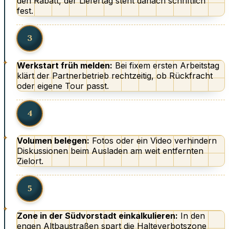
den Rabatt, der Liefertag steht danach schriftlich
fest.
3
Werkstart früh melden:
Bei fixem ersten Arbeitstag
klärt der Partnerbetrieb rechtzeitig, ob Rückfracht
oder eigene Tour passt.
4
Volumen belegen:
Fotos oder ein Video verhindern
Diskussionen beim Ausladen am weit entfernten
Zielort.
5
Zone in der Südvorstadt einkalkulieren:
In den
engen Altbaustraßen spart die Halteverbotszone