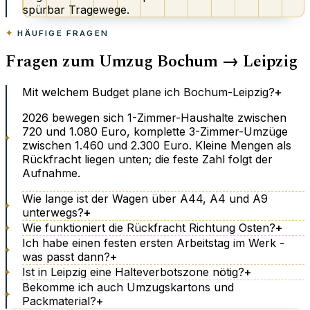
spürbar Tragewege.
HÄUFIGE FRAGEN
Fragen zum Umzug Bochum → Leipzig
Mit welchem Budget plane ich Bochum-Leipzig?
+
2026 bewegen sich 1-Zimmer-Haushalte zwischen
720 und 1.080 Euro, komplette 3-Zimmer-Umzüge
zwischen 1.460 und 2.300 Euro. Kleine Mengen als
Rückfracht liegen unten; die feste Zahl folgt der
Aufnahme.
Wie lange ist der Wagen über A44, A4 und A9
unterwegs?
+
Wie funktioniert die Rückfracht Richtung Osten?
+
Ich habe einen festen ersten Arbeitstag im Werk -
was passt dann?
+
Ist in Leipzig eine Halteverbotszone nötig?
+
Bekomme ich auch Umzugskartons und
Packmaterial?
+