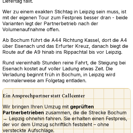
Liefertag fällt.
Wer zu einem exakten Stichtag in Leipzig sein muss, ist
mit der eigenen Tour zum Festpreis besser dran - beide
Varianten legt der Partnerbetrieb nach der
Volumenaufnahme offen.
Ab Bochum führt die A44 Richtung Kassel, dort die A4
über Eisenach und das Erfurter Kreuz, danach biegt die
Route auf die A9 hinab ins Rippachtal bis vor Leipzig.
Rund viereinhalb Stunden reine Fahrt, die Steigung bei
Eisenach kostet auf voller Ladung etwas Zeit. Die
Verladung beginnt früh in Bochum, in Leipzig wird
normalerweise am Folgetag entladen.
Ein Ansprechpartner statt Callcenter
Wir bringen Ihren Umzug mit
geprüften
Partnerbetrieben
zusammen, die die Strecke Bochum
→ Leipzig ohnehin fahren. Sie erhalten einen Festpreis,
der vor dem Umzug schriftlich feststeht – ohne
versteckte Aufschläge.