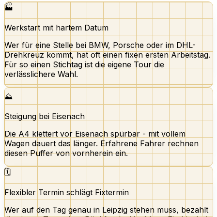
🏭
Werkstart mit hartem Datum
Wer für eine Stelle bei BMW, Porsche oder im DHL-
Drehkreuz kommt, hat oft einen fixen ersten Arbeitstag.
Für so einen Stichtag ist die eigene Tour die
verlässlichere Wahl.
⛰️
Steigung bei Eisenach
Die A4 klettert vor Eisenach spürbar - mit vollem
Wagen dauert das länger. Erfahrene Fahrer rechnen
diesen Puffer von vornherein ein.
🗓️
Flexibler Termin schlägt Fixtermin
Wer auf den Tag genau in Leipzig stehen muss, bezahlt