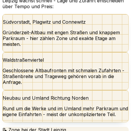
Leipzig wächst schnell - Lage und Zufahrt entscheiden
über Tempo und Preis:
Südvorstadt, Plagwitz und Connewitz
Gründerzeit-Altbau mit engen Straßen und knappem
Parkraum - hier zählen Zone und exakte Etage am
meisten.
Waldstraßenviertel
Geschlossene Altbaufronten mit schmalen Zufahrten -
Straßenbreite und Trageweg gehören vorab in die
Anfrage.
Neubau und Umland Richtung Norden
Rund um die Werke und im Umland mehr Parkraum und
eigene Einfahrten - meist der unkompliziertere Teil.
📝 Zone bei der Stadt Leipzig