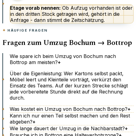
Etage vorab nennen:
Ob Aufzug vorhanden ist oder
in den dritten Stock getragen wird, gehört in die
Anfrage - dann stimmt die Zeitschätzung.
HÄUFIGE FRAGEN
Fragen zum Umzug Bochum → Bottrop
Wie spare ich beim Umzug von Bochum nach
Bottrop am meisten?
+
Über die Eigenleistung: Wer Kartons selbst packt,
Möbel leert und Kleinteile vorträgt, verkürzt den
Einsatz des Teams. Auf der kurzen Strecke schlägt
jede vorbereitete Stunde direkt auf die Rechnung
durch.
Was kostet ein Umzug von Bochum nach Bottrop?
+
Kann ich nur einen Teil selbst machen und den Rest
abgeben?
+
Wie lange dauert der Umzug in die Nachbarstadt?
+
Brauche ich in Bottrop eine Halteverbotszone?
+