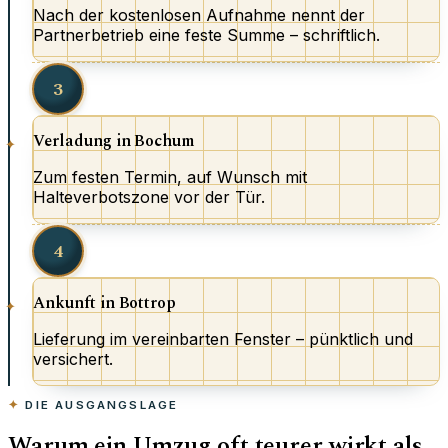
Nach der kostenlosen Aufnahme nennt der
Partnerbetrieb eine feste Summe – schriftlich.
3
Verladung in Bochum
Zum festen Termin, auf Wunsch mit
Halteverbotszone vor der Tür.
4
Ankunft in Bottrop
Lieferung im vereinbarten Fenster – pünktlich und
versichert.
DIE AUSGANGSLAGE
Warum ein Umzug oft teurer wirkt als