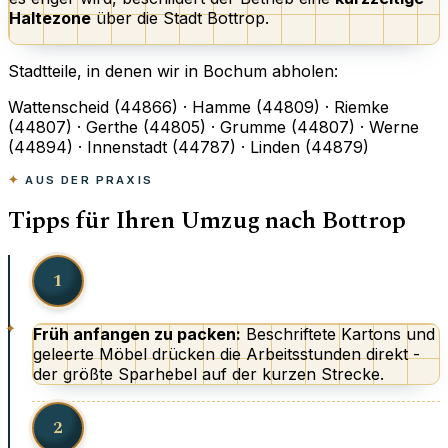
Haltezone
über die Stadt Bottrop.
Stadtteile, in denen wir in Bochum abholen:
Wattenscheid (44866) · Hamme (44809) · Riemke
(44807) · Gerthe (44805) · Grumme (44807) · Werne
(44894) · Innenstadt (44787) · Linden (44879)
AUS DER PRAXIS
Tipps für Ihren Umzug nach Bottrop
1
Früh anfangen zu packen:
Beschriftete Kartons und
geleerte Möbel drücken die Arbeitsstunden direkt -
der größte Sparhebel auf der kurzen Strecke.
2