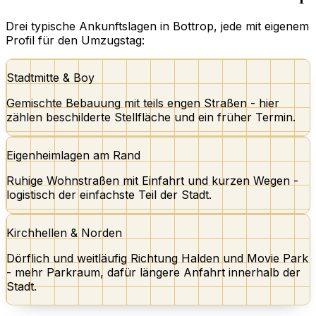
Drei typische Ankunftslagen in Bottrop, jede mit eigenem
Profil für den Umzugstag:
Stadtmitte & Boy
Gemischte Bebauung mit teils engen Straßen - hier
zählen beschilderte Stellfläche und ein früher Termin.
Eigenheimlagen am Rand
Ruhige Wohnstraßen mit Einfahrt und kurzen Wegen -
logistisch der einfachste Teil der Stadt.
Kirchhellen & Norden
Dörflich und weitläufig Richtung Halden und Movie Park
- mehr Parkraum, dafür längere Anfahrt innerhalb der
Stadt.