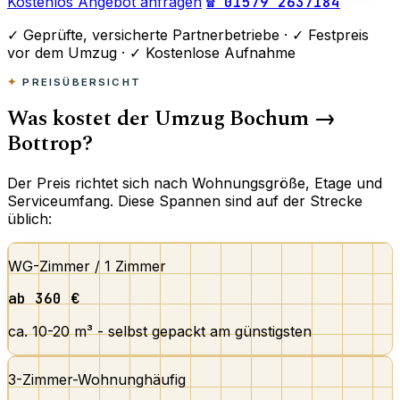
Kostenlos Angebot anfragen
☎ 01579 2637184
✓
Geprüfte, versicherte Partnerbetriebe ·
✓
Festpreis
vor dem Umzug ·
✓
Kostenlose Aufnahme
PREISÜBERSICHT
Was kostet der Umzug Bochum →
Bottrop?
Der Preis richtet sich nach Wohnungsgröße, Etage und
Serviceumfang. Diese Spannen sind auf der Strecke
üblich:
WG-Zimmer / 1 Zimmer
ab 360 €
ca. 10-20 m³ - selbst gepackt am günstigsten
3-Zimmer-Wohnung
häufig