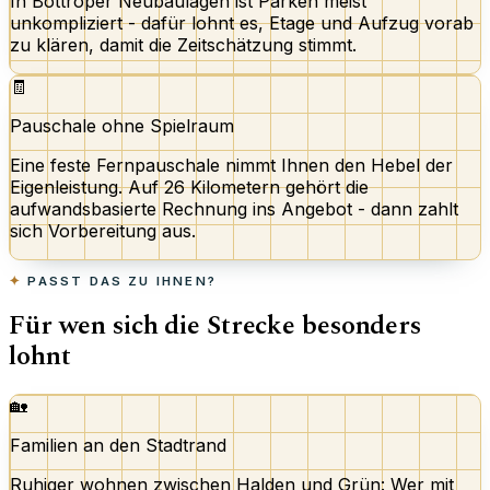
In Bottroper Neubaulagen ist Parken meist
unkompliziert - dafür lohnt es, Etage und Aufzug vorab
zu klären, damit die Zeitschätzung stimmt.
🧾
Pauschale ohne Spielraum
Eine feste Fernpauschale nimmt Ihnen den Hebel der
Eigenleistung. Auf 26 Kilometern gehört die
aufwandsbasierte Rechnung ins Angebot - dann zahlt
sich Vorbereitung aus.
PASST DAS ZU IHNEN?
Für wen sich die Strecke besonders
lohnt
🏡
Familien an den Stadtrand
Ruhiger wohnen zwischen Halden und Grün: Wer mit