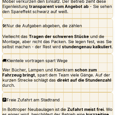
Möbel verkürzen den Einsatz. Der Betrieb zieht diese
Eigenleistung
transparent vom Angebot ab
- Sie sehen
den Spareffekt schwarz auf weiß.
🛠️
Nur die Aufgaben abgeben, die zählen
Vielleicht das
Tragen der schweren Stücke
und die
Montage, aber nicht das Packen. Sie legen fest, was Sie
selbst machen - der Rest wird
stundengenau kalkuliert
.
🚚
Kleinteile vortragen spart Wege
Wer Bücher, Lampen und Kleinkram
schon zum
Fahrzeug bringt
, spart dem Team viele Gänge. Auf der
kurzen Strecke schlägt das
direkt auf die Stundenzahl
durch.
🅿️
Freie Zufahrt am Stadtrand
In Bottroper Neubaulagen ist die
Zufahrt meist frei
. Wo
es enger wird, beschildert der Betrieb eine
kurzzeitige