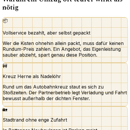
nötig
📦
Vollservice bezahlt, aber selbst gepackt
Wer die Kisten ohnehin allein packt, muss dafür keinen
Rundum-Preis zahlen. Ein Angebot, das Eigenleistung
sauber abzieht, spart genau diese Position.
🚧
Kreuz Herne als Nadelöhr
Rund um das Autobahnkreuz staut es sich zu
Stoßzeiten. Der Partnerbetrieb legt Verladung und Fahrt
bewusst außerhalb der dichten Fenster.
🏡
Stadtrand ohne enge Zufahrt